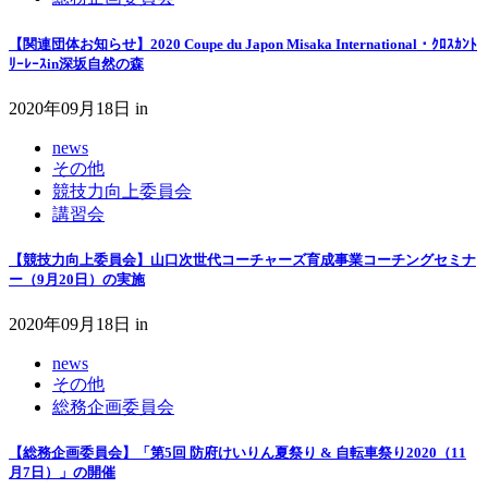
【関連団体お知らせ】2020 Coupe du Japon Misaka International・ｸﾛｽｶﾝﾄ
ﾘｰﾚｰｽin深坂⾃然の森
2020年09月18日
in
news
その他
競技力向上委員会
講習会
【競技力向上委員会】山口次世代コーチャーズ育成事業コーチングセミナ
ー（9月20日）の実施
2020年09月18日
in
news
その他
総務企画委員会
【総務企画委員会】「第5回 防府けいりん夏祭り & 自転車祭り2020（11
月7日）」の開催