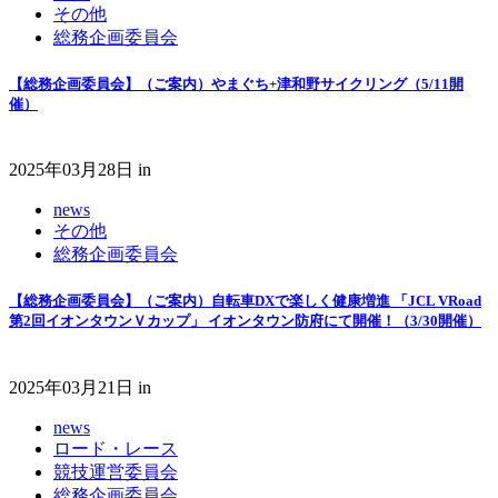
その他
総務企画委員会
【総務企画委員会】（ご案内）やまぐち+津和野サイクリング（5/11開
催）
2025年03月28日
in
news
その他
総務企画委員会
【総務企画委員会】（ご案内）自転車DXで楽しく健康増進 「JCL VRoad
第2回イオンタウンＶカップ」 イオンタウン防府にて開催！（3/30開催）
2025年03月21日
in
news
ロード・レース
競技運営委員会
総務企画委員会