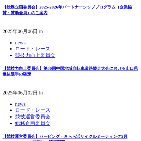
【総務企画委員会】2025-2026年パートナーシッププログラム（企業協
賛・賛助会員）のご案内
2025年06月06日
in
news
ロード・レース
競技力向上委員会
【競技力向上委員会】第60回中国地域自転車道路競走大会における山口県
選抜選手の確定
2025年06月02日
in
news
ロード・レース
競技運営委員会
総務企画委員会
【競技運営委員会】セービング・きらら浜サイクルミーティング5月