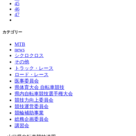
45
46
47
カテゴリー
MTB
news
シクロクロス
その他
トラック・レース
ロード・レース
医事委員会
県体育大会 自転車競技
県内自転車競技選手権大会
競技力向上委員会
競技運営委員会
競輪補助事業
総務企画委員会
講習会