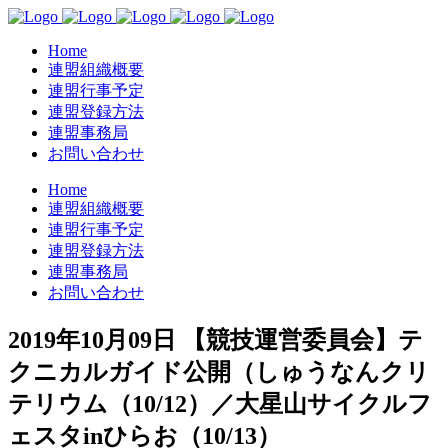
Home
連盟組織概要
連盟行事予定
連盟登録方法
連盟事務局
お問い合わせ
Home
連盟組織概要
連盟行事予定
連盟登録方法
連盟事務局
お問い合わせ
2019年10月09日
【競技運営委員会】テ
クニカルガイド公開（しゅうなんクリ
テリウム（10/12）／大星山サイクルフ
ェスタinひらお（10/13）