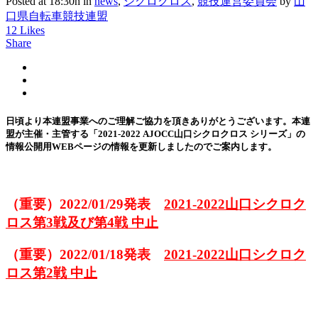
Posted at 18:30h
in
news
,
シクロクロス
,
競技運営委員会
by
山
口県自転車競技連盟
12
Likes
Share
日頃より本連盟事業へのご理解ご協力を頂きありがとうございます。本連
盟が主催・主管する「2021-2022 AJOCC山口シクロクロス シリーズ」の
情報公開用WEBページの情報を更新しましたのでご案内します。
（重要）2022/01/29発表
2021-2022山口シクロク
ロス第3戦及び第4戦 中止
（重要）2022/01/18発表
2021-2022山口シクロク
ロス第2戦 中止