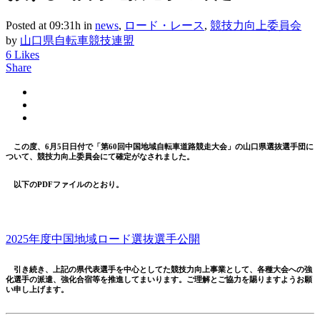
Posted at 09:31h
in
news
,
ロード・レース
,
競技力向上委員会
by
山口県自転車競技連盟
6
Likes
Share
この度、6月5日日付で「第60回中国地域自転車道路競走大会」の山口県選抜選手団に
ついて、競技力向上委員会にて確定がなされました。
以下のPDFファイルのとおり。
2025年度中国地域ロード選抜選手公開
引き続き、上記の県代表選手を中心としてた競技力向上事業として、各種大会への強
化選手の派遣、強化合宿等を推進してまいります。ご理解とご協力を賜りますようお願
い申し上げます。